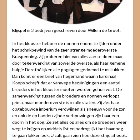
Blijspel in 3 bedrijven geschreven door Willem de Groot.
In het klooster hebben de nonnen enorm te lijden onder
het schrikbewind van de zeer strenge moederoverste
Braspenning. Zij proberen hier van alles aan te doen maar
door tegenwerking van zowel de overste, als haar gemene
hulpje Dorothé lijken alle pogingen gedoemd te mislukken.
Dan komt er een brief van hogerhand waarin kardinaal
Koops schrijft dat er vanwege bezuinigingen een aantal
broeders in het klooster moeten worden gehuisvest. De
samenwerking tussen de broeders en nonnen verloopt
prima, maar moederoverste is in alle staten. Zij ziet haar
opgebouwde imperium verdwijnen als sneeuw voor de zon
en ook de op handen zijnde verbouwingen zijn haar een
doorn in het oog. Ze zet alles op alles om de broeders weer
weg te krijgen en middels list en bedrog lijkt het haar nog
te gaan lukken ook. U zult gaan zien hoe deze strijd afloopt.